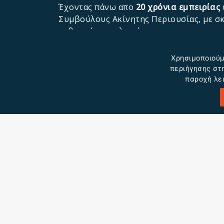
Έχοντας πάνω απο
20 χρόνια εμπειρίας
Συμβούλους Ακίνητης Περιουσίας, με σκ
σεβασμό και ειλικρίνεια.
Στη
TWO BROTHERS
παρέχονται κτηματ
Χρησιμοποιούμ
περιήγησης στη
Πώληση και Εκμίσθωση Ακίνητης Π
παροχή λε
Εκτιμήσεις ακινήτων
Υπηρεσίες Φωτογράφισης και Βιντ
Διαχείριση Ακινήτων