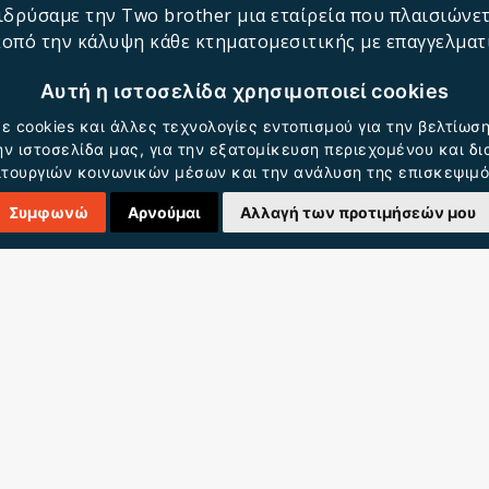
ιδρύσαμε την Two brother μια εταίρεία που πλαισιώνετ
οπό την κάλυψη κάθε κτηματομεσιτικής με επαγγελματ
Αυτή η ιστοσελίδα χρησιμοποιεί cookies
ομεσιτικές
υπηρεσίες
που καλύπτουν:
ε cookies και άλλες τεχνολογίες εντοπισμού για την βελτίωση
ν ιστοσελίδα μας, για την εξατομίκευση περιεχομένου και δ
εριουσίας
ιτουργιών κοινωνικών μέσων και την ανάλυση της επισκεψιμό
εοσκόπησης Ακινήτου
Συμφωνώ
Αρνούμαι
Αλλαγή των προτιμήσεών μου
ΕΠΙΚΟΙΝΩΝΗΣΤΕ ΜΑΖΙ 
(+30) 210 444 1097