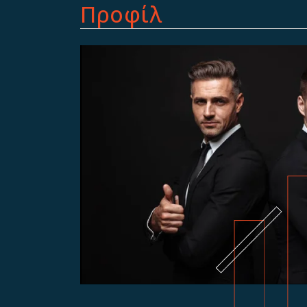
Προφίλ