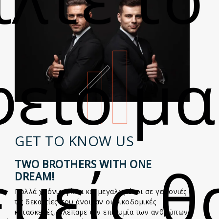
είο μα
GET TO KNOW US
εμείς θ
TWO BROTHERS WITH ONE
DREAM!
Πολλά χρόνια φίλοι και μεγαλωμένοι σε γειτονιές
τις δεκαετίες που άνοιγαν οι οικοδομικές
κατασκευές, Βλέπαμε την επιθυμία των ανθρώπων