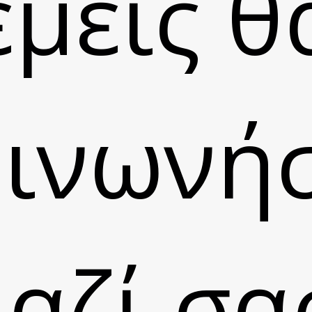
εμείς θ
οινωνή
αζί σα