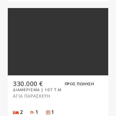
330.000 €
ΠΡΟΣ ΠΩΛΗΣΗ
ΔΙΑΜΕΡΙΣΜΑ
|
107 Τ.Μ
ΑΓΙΑ ΠΑΡΑΣΚΕΥΗ
Υπνοδωμάτια
Μπάνιο
Parking
2
1
1