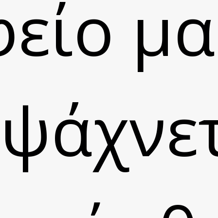
είο μα
 ψάχνε